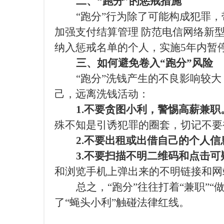
二、
“跑分”的惩戒措施
“跑分”行为除了可能构成犯罪
加强支付结算管理
防范电信网络新
纳入惩戒名单的个人，实施
5年内暂
三、如何避免
卷入
“跑分”风险
“跑分”洗钱产生的不良影响较
己，远离洗钱活动：
1.不要贪图小利，警惕高薪兼职
殊不知是引诱犯罪的圈套，切记不要
2.不要出租或出借自己的个人信
3.不要扫描不明二维码和点击
和浏览手机上弹出来的不明链接和网
总之，
“跑分”往往打着“兼职
了“蝇头小利”触碰法律红线。