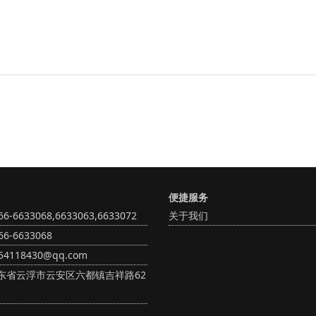
便捷服务
-6633068,6633063,6633072
关于我们
6-6633068
4118430@qq.com
东省云浮市云安区六都镇吉祥路62