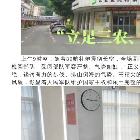
上午
9时整，随着80响礼炮震彻长空，全场
检阅部队。受阅部队军容严整、气势如虹，“正义
绝，铿锵有力的步伐、排山倒海的气势、高精尖
风貌，彰显着人民军队维护国家主权和领土完整