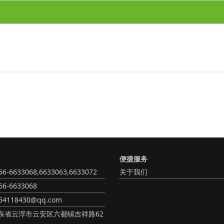
便捷服务
-6633068,6633063,6633072
关于我们
6-6633068
4118430@qq.com
东省云浮市云安区六都镇吉祥路62